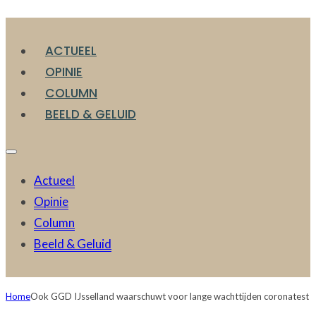
ACTUEEL
OPINIE
COLUMN
BEELD & GELUID
Actueel
Opinie
Column
Beeld & Geluid
Home
Ook GGD IJsselland waarschuwt voor lange wachttijden coronatest