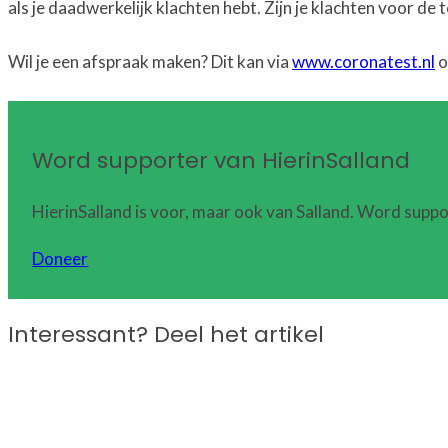
als je daadwerkelijk klachten hebt. Zijn je klachten voor d
Wil je een afspraak maken? Dit kan via
www.coronatest.nl
o
Word supporter van HierinSalland
HierinSalland is voor, maar ook van Salland. Word suppo
Doneer
Interessant? Deel het artikel