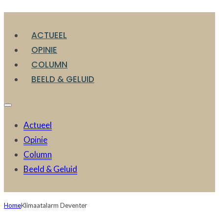
ACTUEEL
OPINIE
COLUMN
BEELD & GELUID
Actueel
Opinie
Column
Beeld & Geluid
Home
Klimaatalarm Deventer